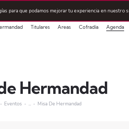
ogías para que podamos mejorar tu experiencia en nuestro si
ermandad
Titulares
Areas
Cofradía
Agenda
 de Hermandad
Eventos
...
Misa De Hermandad