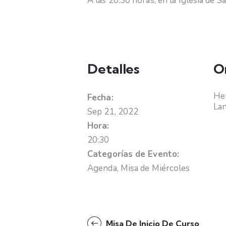
A las 20.30 horas, en la Iglesia de 
Detalles
O
Hem
Fecha:
La
Sep 21, 2022
Hora:
20:30
Categorías de Evento:
Agenda
,
Misa de Miércoles
Misa De Inicio De Curso