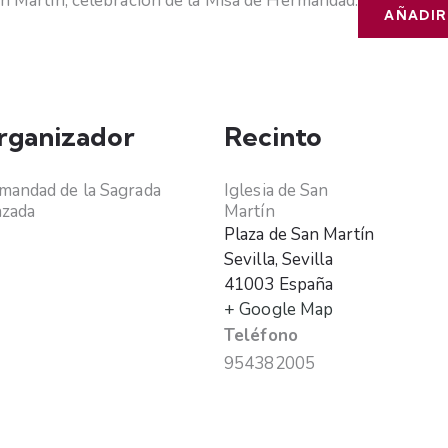
San Martín, celebración de la Misa de Hermandad.
AÑADIR
rganizador
Recinto
andad de la Sagrada
Iglesia de San
nzada
Martín
Plaza de San Martín
Sevilla
,
Sevilla
41003
España
+ Google Map
Teléfono
954382005