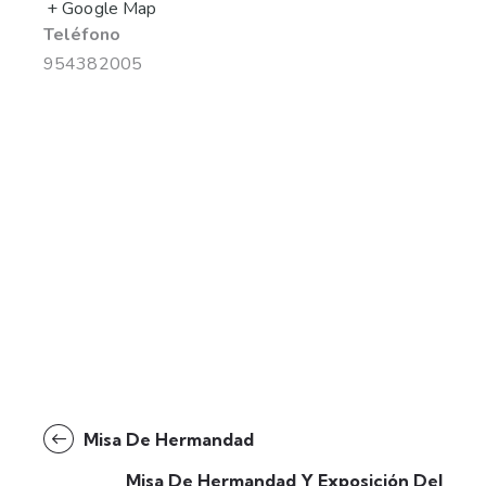
+ Google Map
Teléfono
954382005
Misa De Hermandad
Misa De Hermandad Y Exposición Del