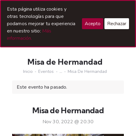
Acceso Hermanos
Esta página utiliza cookies y
otras tecnologías para que
podamos mejorar tu experiencia
Acepto
Rechazar
en nuestro sitio:
Más
información.
Misa de Hermandad
Inicio
Eventos
...
Misa De Hermandad
Este evento ha pasado.
Misa de Hermandad
Nov 30, 2022 @ 20:30