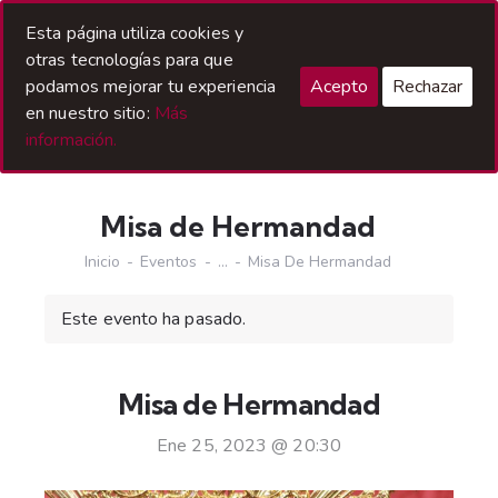
Acceso Hermanos
Esta página utiliza cookies y
otras tecnologías para que
podamos mejorar tu experiencia
Acepto
Rechazar
en nuestro sitio:
Más
información.
Misa de Hermandad
Inicio
Eventos
...
Misa De Hermandad
Este evento ha pasado.
Misa de Hermandad
Ene 25, 2023 @ 20:30