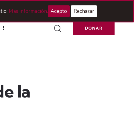
Acceso Hermanos
tio:
Más información.
Acepto
Rechazar
DONAR
e la