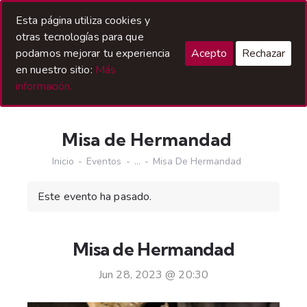
Acceso Hermanos
Esta página utiliza cookies y
otras tecnologías para que
podamos mejorar tu experiencia
Acepto
Rechazar
en nuestro sitio:
Más
información.
Misa de Hermandad
Inicio
Eventos
...
Misa De Hermandad
Este evento ha pasado.
Misa de Hermandad
Jun 28, 2023 @ 20:30