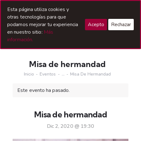
Acceso Hermanos
Esta página utiliza cookies y
otras tecnologías para que
podamos mejorar tu experiencia
Acepto
Rechazar
en nuestro sitio:
Más
información.
Misa de hermandad
Inicio
Eventos
...
Misa De Hermandad
Este evento ha pasado.
Misa de hermandad
Dic 2, 2020 @ 19:30