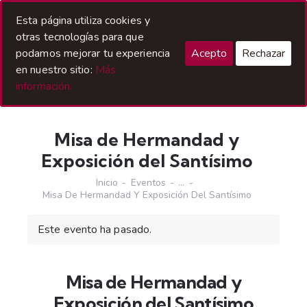
Acceso Hermanos
Esta página utiliza cookies y
otras tecnologías para que
podamos mejorar tu experiencia
Acepto
Rechazar
en nuestro sitio:
Más
información.
Misa de Hermandad y
Exposición del Santísimo
Inicio
Eventos
...
Misa De Hermandad Y Exposición Del Santísimo
Este evento ha pasado.
Misa de Hermandad y
Exposición del Santísimo