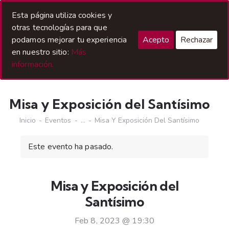
Acceso Hermanos
Esta página utiliza cookies y
otras tecnologías para que
podamos mejorar tu experiencia
Acepto
Rechazar
en nuestro sitio:
Más
información.
Misa y Exposición del Santísimo
Inicio
Eventos
...
Misa Y Exposición Del Santísimo
Este evento ha pasado.
Misa y Exposición del
Santísimo
Feb 8, 2023 @ 19:30