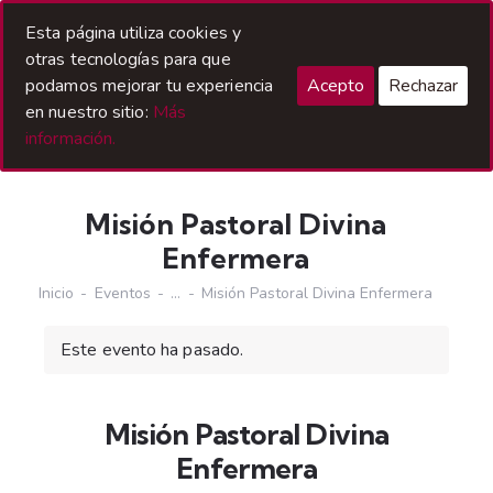
Acceso Hermanos
Esta página utiliza cookies y
otras tecnologías para que
podamos mejorar tu experiencia
Acepto
Rechazar
en nuestro sitio:
Más
información.
Misión Pastoral Divina
Enfermera
Inicio
Eventos
...
Misión Pastoral Divina Enfermera
Este evento ha pasado.
Misión Pastoral Divina
Enfermera