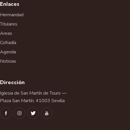
v
Enlaces
e
Hermandad
n
t
Titulares
o
Areas
Cofradía
Agenda
Noticias
Dirección
Iglesia de San Martín de Tours —
Plaza San Martín, 41003 Sevilla