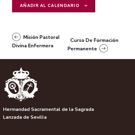
AÑADIR AL CALENDARIO
N
Misión Pastoral
Curso De Formación
a
Divina Enfermera
Permanente
v
e
g
a
c
i
ó
n
d
Hermandad Sacramental de la Sagrada
e
Lanzada de Sevilla
l
E