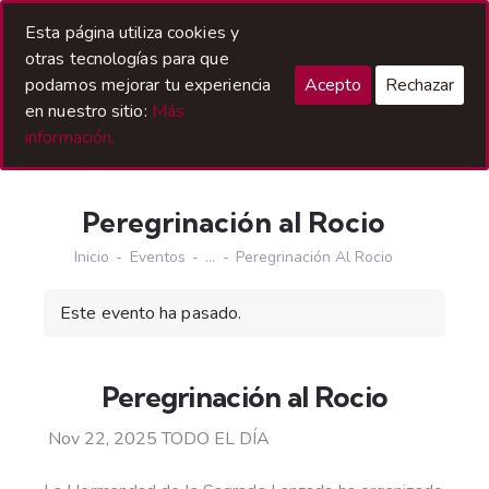
Acceso Hermanos
Esta página utiliza cookies y
otras tecnologías para que
podamos mejorar tu experiencia
Acepto
Rechazar
en nuestro sitio:
Más
información.
Peregrinación al Rocio
Inicio
Eventos
...
Peregrinación Al Rocio
Este evento ha pasado.
Peregrinación al Rocio
Nov 22, 2025
TODO EL DÍA