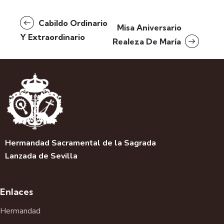
N
Cabildo Ordinario
Misa Aniversario
a
Y Extraordinario
Realeza De María
v
e
g
a
c
i
ó
n
d
Hermandad Sacramental de la Sagrada
e
Lanzada de Sevilla
l
E
v
Enlaces
e
Hermandad
n