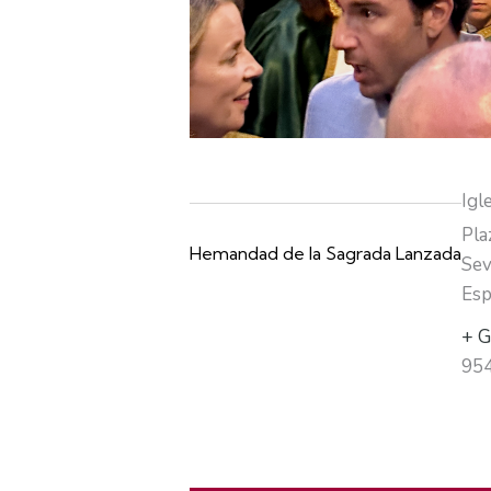
Igl
Pla
Hemandad de la Sagrada Lanzada
Sev
Esp
+ G
95