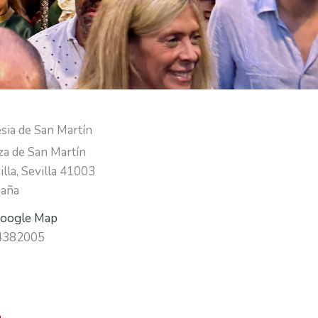
esia de San Martín
za de San Martín
illa
,
Sevilla
41003
aña
oogle Map
4382005