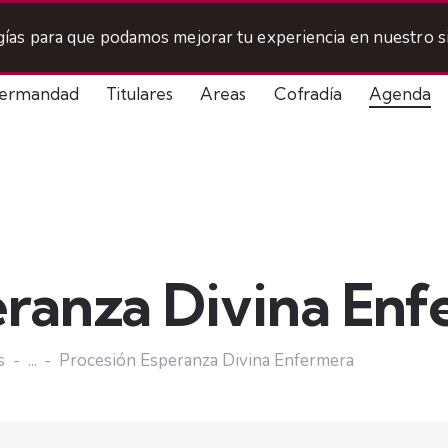
ogías para que podamos mejorar tu experiencia en nuestro si
ermandad
Titulares
Areas
Cofradía
Agenda
eranza Divina En
s
...
Procesión Esperanza Divina Enfermera