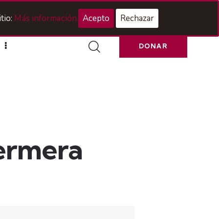
Acceso Hermanos
tio:
Más información.
Acepto
Rechazar
DONAR
fermera