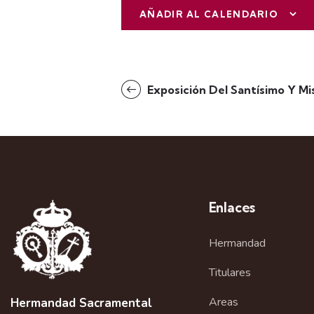
AÑADIR AL CALENDARIO
N
Exposición Del Santísimo Y M
a
v
e
g
Enlaces
a
Hermandad
c
i
Titulares
ó
Areas
Hermandad Sacramental