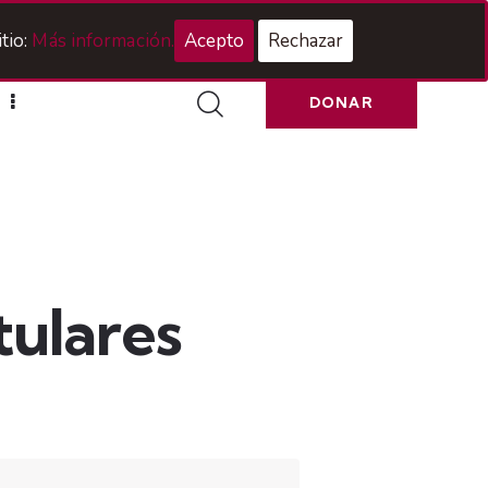
Acceso Hermanos
tio:
Más información.
Acepto
Rechazar
DONAR
tulares