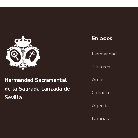
v
e
g
Enlaces
a
Hermandad
c
i
Titulares
ó
Areas
Hermandad Sacramental
de la Sagrada Lanzada de
n
Cofradía
Sevilla
d
Agenda
e
Noticias
l