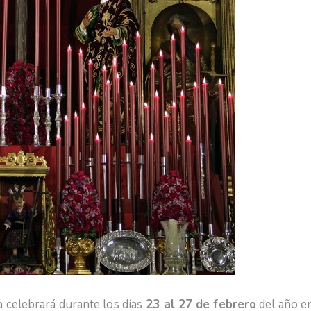
 celebrará durante los días
23 al 27 de febrero
del año e