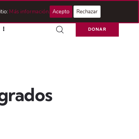
Acceso Hermanos
tio:
Más información.
Acepto
Rechazar
DONAR
agrados