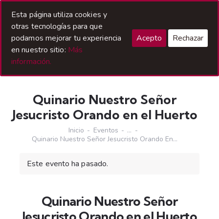
Acceso Hermanos
Esta página utiliza cookies y
otras tecnologías para que
podamos mejorar tu experiencia
Acepto
Rechazar
en nuestro sitio:
Más
información.
Quinario Nuestro Señor
Jesucristo Orando en el Huerto
Inicio
Eventos
...
Quinario Nuestro Señor Jesucristo Orando En...
Este evento ha pasado.
Quinario Nuestro Señor
Jesucristo Orando en el Huerto