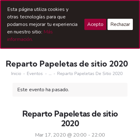
Acceso Hermanos
Esta página utiliza cookies y
otras tecnologías para que
podamos mejorar tu experiencia
Acepto
Rechazar
en nuestro sitio:
Más
información.
Reparto Papeletas de sitio 2020
Inicio
Eventos
...
Reparto Papeletas De Sitio 2020
Este evento ha pasado.
Reparto Papeletas de sitio
2020
Mar 17, 2020 @ 20:00
-
22:00