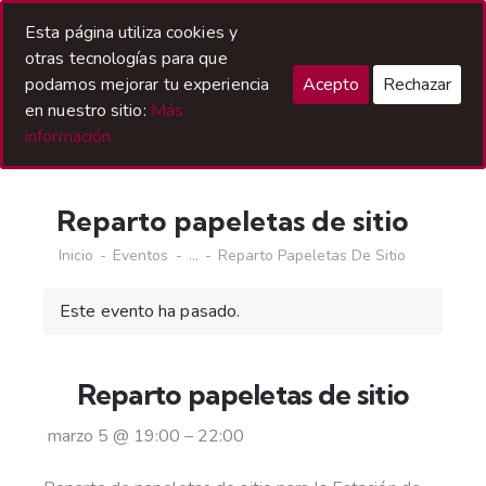
Acceso Hermanos
Esta página utiliza cookies y
otras tecnologías para que
podamos mejorar tu experiencia
Acepto
Rechazar
en nuestro sitio:
Más
información.
Reparto papeletas de sitio
Inicio
Eventos
...
Reparto Papeletas De Sitio
Este evento ha pasado.
Reparto papeletas de sitio
marzo 5
@
19:00
–
22:00