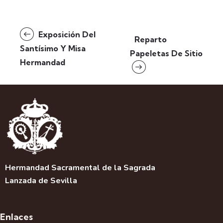
N
Exposición Del
Reparto
a
Santísimo Y Misa
Papeletas De Sitio
v
Hermandad
e
g
a
c
i
ó
n
d
e
Hermandad Sacramental de la Sagrada
l
Lanzada de Sevilla
E
v
e
Enlaces