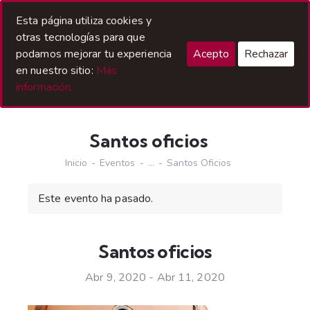
Acceso Hermanos
Esta página utiliza cookies y
otras tecnologías para que
podamos mejorar tu experiencia
Acepto
Rechazar
en nuestro sitio:
Más
información.
Santos oficios
Inicio
Eventos
...
Santos Oficios
Este evento ha pasado.
Santos oficios
Abr 9, 2020
-
Abr 11, 2020