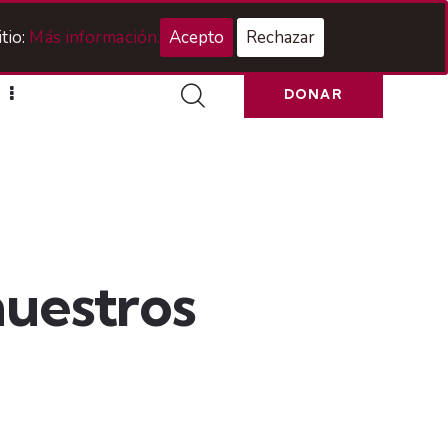
Acceso Hermanos
tio:
Más información.
Acepto
Rechazar
DONAR
nuestros