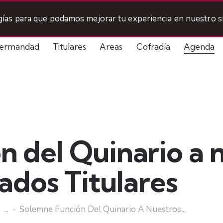
ogías para que podamos mejorar tu experiencia en nuestro si
ermandad
Titulares
Areas
Cofradía
Agenda
 del Quinario a 
ados Titulares
...
Solemne Función Del Quinario A Nuestros...