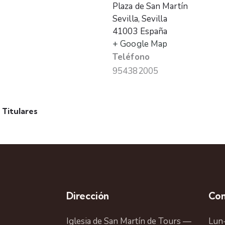
Plaza de San Martín
Sevilla
,
Sevilla
41003
España
+ Google Map
Teléfono
954382005
Titulares
Dirección
Con
Iglesia de San Martín de Tours —
Lun-