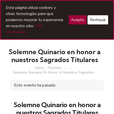
Acceso Hermanos
Esta página utiliza cookies y
otras tecnologías para que
podamos mejorar tu experiencia
Acepto
Rechazar
en nuestro sitio:
Más
información.
Solemne Quinario en honor a
nuestros Sagrados Titulares
Inicio
Eventos
...
Solemne Quinario En Honor A Nuestros Sagrados...
Este evento ha pasado.
Solemne Quinario en honor a
nuestros Sagrados Titulares