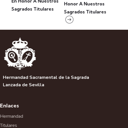
En Honor A Nuestros
Honor A Nuestros
v
Sagrados Titulares
Sagrados Titulares
e
g
a
c
i
ó
n
d
e
l
Hermandad Sacramental de la Sagrada
E
Lanzada de Sevilla
v
e
n
Enlaces
t
o
Hermandad
Titulares