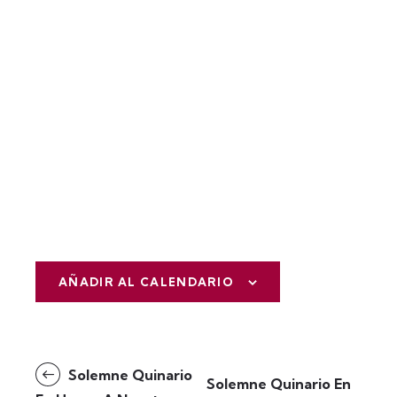
AÑADIR AL CALENDARIO
N
Solemne Quinario
Solemne Quinario En
a