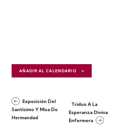
AÑADIR AL CALENDARIO
N
Exposición Del
Triduo A La
a
Santísimo Y Misa De
Esperanza Divina
v
Hermandad
Enfermera
e
g