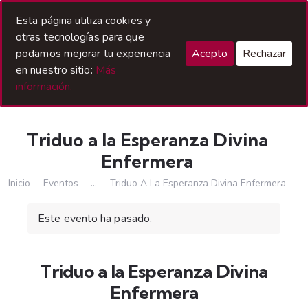
Acceso Hermanos
Esta página utiliza cookies y
otras tecnologías para que
podamos mejorar tu experiencia
Acepto
Rechazar
en nuestro sitio:
Más
información.
Triduo a la Esperanza Divina
Enfermera
Inicio
Eventos
...
Triduo A La Esperanza Divina Enfermera
Este evento ha pasado.
Triduo a la Esperanza Divina
Enfermera