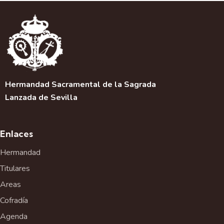
a
c
i
ó
n
d
e
Hermandad Sacramental de la Sagrada
l
Lanzada de Sevilla
E
v
e
Enlaces
n
t
Hermandad
o
Titulares
Areas
Cofradía
Agenda