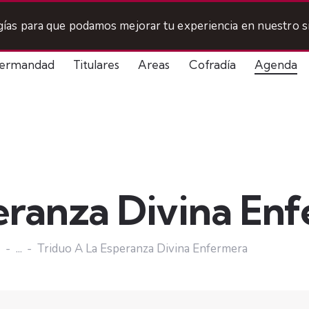
ogías para que podamos mejorar tu experiencia en nuestro si
ermandad
Titulares
Areas
Cofradía
Agenda
peranza Divina En
s
...
Triduo A La Esperanza Divina Enfermera