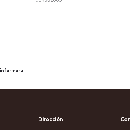
954382005
 Enfermera
Dirección
Con