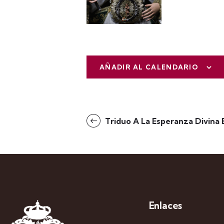
AÑADIR AL CALENDARIO
N
Triduo A La Esperanza Divina
a
v
e
g
Enlaces
a