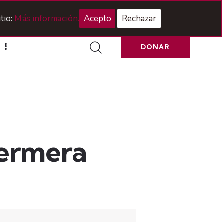
Acceso Hermanos
tio:
Más información.
Acepto
Rechazar
DONAR
fermera