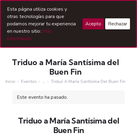
Acceso Hermanos
Esta página utiliza cookies y
otras tecnologías para que
podamos mejorar tu experiencia
Acepto
Rechazar
en nuestro sitio:
Más
información.
Triduo a María Santísima del
Buen Fin
Inicio
Eventos
...
Triduo A María Santísima Del Buen Fin
Este evento ha pasado.
Triduo a María Santísima del
Buen Fin