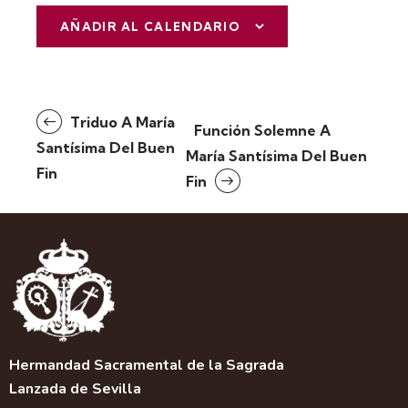
AÑADIR AL CALENDARIO
N
Triduo A María
Función Solemne A
a
Santísima Del Buen
María Santísima Del Buen
v
Fin
Fin
e
g
a
c
i
ó
n
d
e
Hermandad Sacramental de la Sagrada
l
Lanzada de Sevilla
E