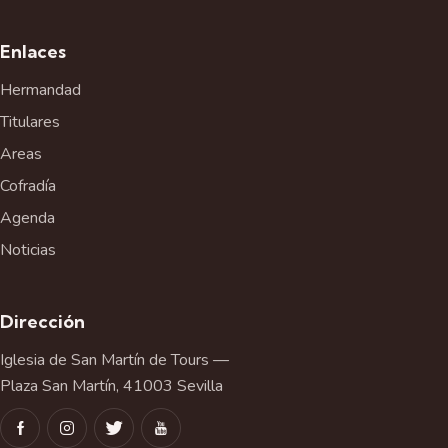
v
e
Enlaces
n
t
Hermandad
o
Titulares
Areas
Cofradía
Agenda
Noticias
Dirección
Iglesia de San Martín de Tours —
Plaza San Martín, 41003 Sevilla