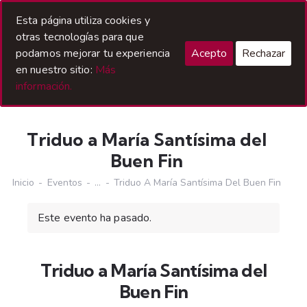
Acceso Hermanos
Esta página utiliza cookies y
otras tecnologías para que
podamos mejorar tu experiencia
Acepto
Rechazar
en nuestro sitio:
Más
información.
Triduo a María Santísima del
Buen Fin
Inicio
Eventos
...
Triduo A María Santísima Del Buen Fin
Este evento ha pasado.
Triduo a María Santísima del
Buen Fin