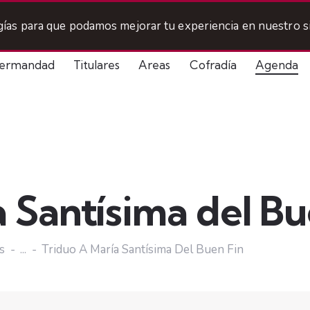
ogías para que podamos mejorar tu experiencia en nuestro si
ermandad
Titulares
Areas
Cofradía
Agenda
a Santísima del Bu
s
...
Triduo A María Santísima Del Buen Fin