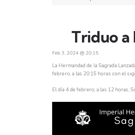
Triduo a
Feb 3, 2024
@
20:15
La Hermandad de la Sagrada Lanzada c
febrero, a las 20:15 horas con el sig
El día 4 de febrero, a las 12 horas,