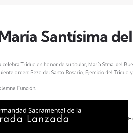
 María Santísima del
elebra Triduo en honor de su titular, María Stma. del Buen
uiente orden: Rezo del Santo Rosario, Ejercicio del Triduo y
 Solemne Función.
H