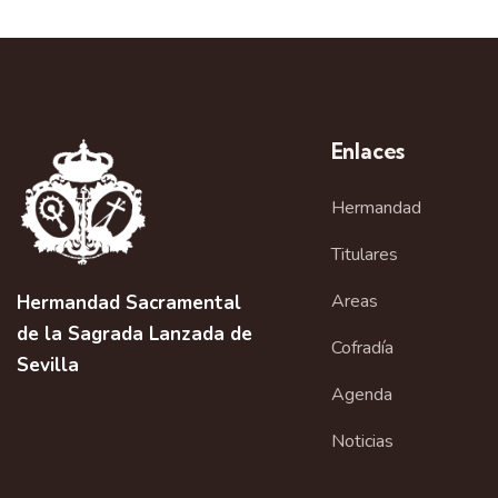
a
v
e
g
Enlaces
a
Hermandad
c
i
Titulares
ó
Areas
Hermandad Sacramental
de la Sagrada Lanzada de
n
Cofradía
Sevilla
d
Agenda
e
Noticias
l