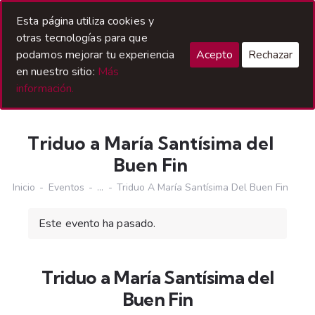
Acceso Hermanos
Esta página utiliza cookies y
otras tecnologías para que
podamos mejorar tu experiencia
Acepto
Rechazar
en nuestro sitio:
Más
información.
Triduo a María Santísima del
Buen Fin
Inicio
Eventos
...
Triduo A María Santísima Del Buen Fin
Este evento ha pasado.
Triduo a María Santísima del
Buen Fin