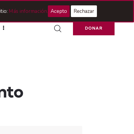
Acceso Hermanos
tio:
Más información.
Acepto
Rechazar
DONAR
nto