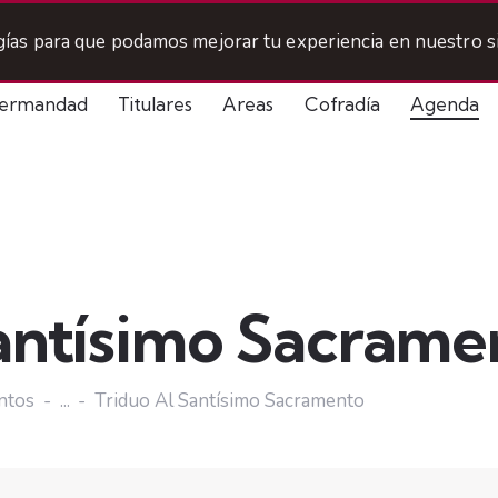
ogías para que podamos mejorar tu experiencia en nuestro si
ermandad
Titulares
Areas
Cofradía
Agenda
Santísimo Sacrame
ntos
...
Triduo Al Santísimo Sacramento