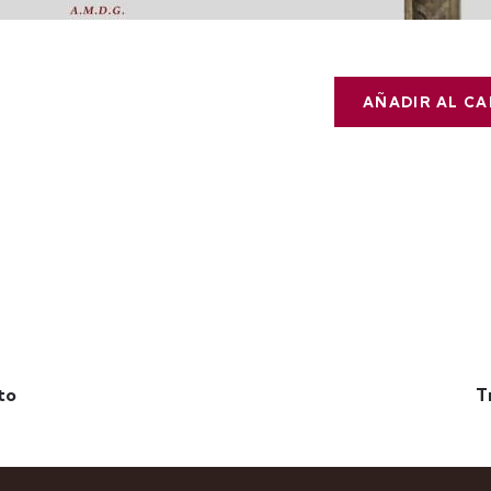
AÑADIR AL C
to
T