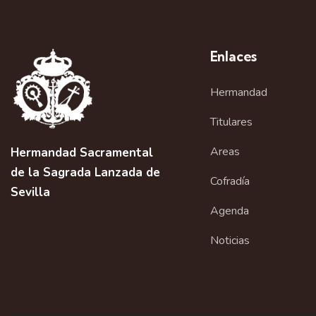
e
g
Enlaces
a
Hermandad
c
i
Titulares
ó
Areas
Hermandad Sacramental
de la Sagrada Lanzada de
n
Cofradía
Sevilla
d
Agenda
e
Noticias
l
E
v