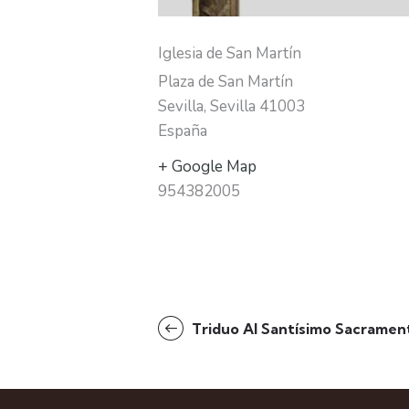
Iglesia de San Martín
Plaza de San Martín
Sevilla
,
Sevilla
41003
España
+ Google Map
954382005
N
Triduo Al Santísimo Sacramen
a
v