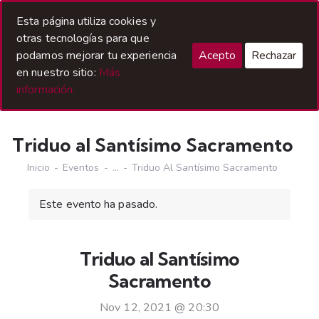
Acceso Hermanos
Esta página utiliza cookies y
otras tecnologías para que
podamos mejorar tu experiencia
Acepto
Rechazar
en nuestro sitio:
Más
información.
Triduo al Santísimo Sacramento
Inicio
Eventos
...
Triduo Al Santísimo Sacramento
Este evento ha pasado.
Triduo al Santísimo
Sacramento
Nov 12, 2021 @ 20:30