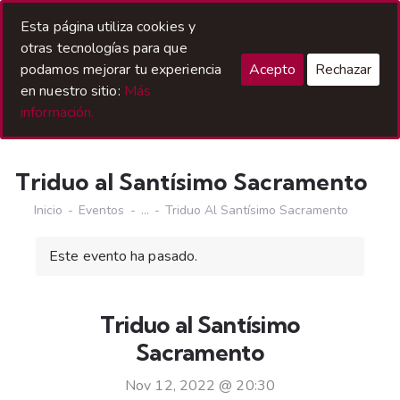
Acceso Hermanos
Esta página utiliza cookies y
otras tecnologías para que
podamos mejorar tu experiencia
Acepto
Rechazar
en nuestro sitio:
Más
información.
Triduo al Santísimo Sacramento
Inicio
Eventos
...
Triduo Al Santísimo Sacramento
Este evento ha pasado.
Triduo al Santísimo
Sacramento
Nov 12, 2022 @ 20:30