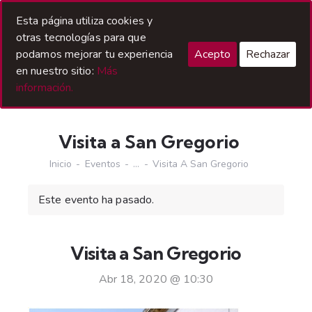
Acceso Hermanos
Esta página utiliza cookies y
otras tecnologías para que
podamos mejorar tu experiencia
Acepto
Rechazar
en nuestro sitio:
Más
información.
Visita a San Gregorio
Inicio
Eventos
...
Visita A San Gregorio
Este evento ha pasado.
Visita a San Gregorio
Abr 18, 2020 @ 10:30