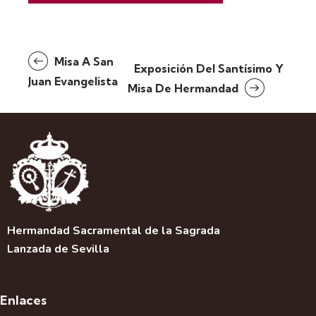
N
Misa A San
Exposición Del Santísimo Y
a
Juan Evangelista
Misa De Hermandad
v
e
g
a
c
i
ó
n
d
Hermandad Sacramental de la Sagrada
e
Lanzada de Sevilla
l
E
v
Enlaces
e