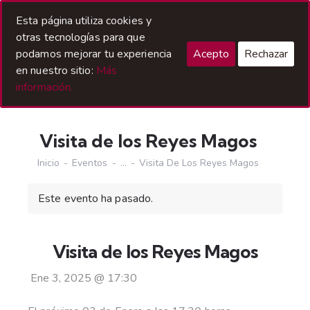
Acceso Hermanos
Esta página utiliza cookies y
otras tecnologías para que
podamos mejorar tu experiencia
Acepto
Rechazar
en nuestro sitio:
Más
información.
Visita de los Reyes Magos
Inicio
Eventos
...
Visita De Los Reyes Magos
Este evento ha pasado.
Visita de los Reyes Magos
Ene 3, 2025
@
17:30