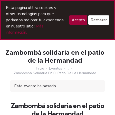
Acceso Hermanos
Esta página utiliza cookies y
otras tecnologías para que
podamos mejorar tu experiencia
Acepto
Rechazar
en nuestro sitio:
Más
información.
Zambombá solidaria en el patio
de la Hermandad
Inicio
Eventos
...
Zambombá Solidaria En El Patio De La Hermandad
Este evento ha pasado.
Zambombá solidaria en el patio
de la Hermandad