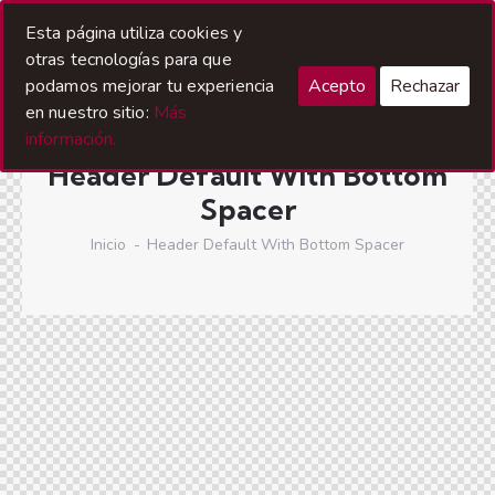
Esta página utiliza cookies y
otras tecnologías para que
podamos mejorar tu experiencia
Acepto
Rechazar
en nuestro sitio:
Más
información.
Header Default With Bottom
Spacer
Inicio
Header Default With Bottom Spacer