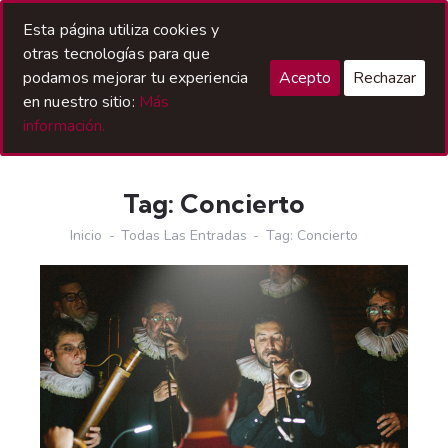
Acceso Hermanos
Esta página utiliza cookies y
otras tecnologías para que
podamos mejorar tu experiencia
Acepto
Rechazar
en nuestro sitio:
Más
información.
Tag: Concierto
Inicio
Todas Las Entradas
Tag: Concierto