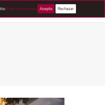
tio:
Más información.
Acepto
Rechazar