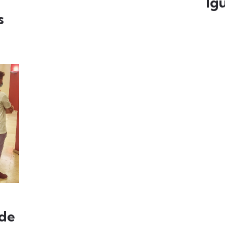
Ig
s
 de