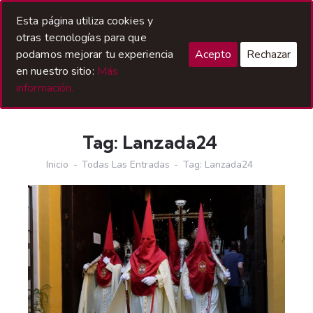
Acceso Hermanos
Esta página utiliza cookies y
otras tecnologías para que
podamos mejorar tu experiencia
Acepto
Rechazar
en nuestro sitio:
Más
información.
Tag: Lanzada24
Inicio
Todas Las Entradas
Tag: Lanzada24