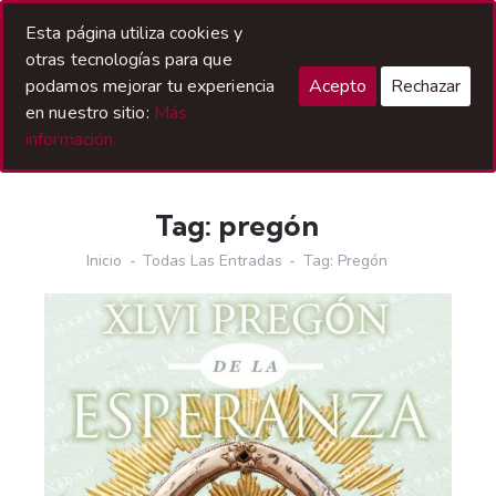
Acceso Hermanos
Esta página utiliza cookies y
otras tecnologías para que
podamos mejorar tu experiencia
Acepto
Rechazar
en nuestro sitio:
Más
información.
Tag: pregón
Inicio
Todas Las Entradas
Tag: Pregón