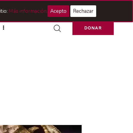
Acceso Hermanos
tio:
Más información.
Acepto
Rechazar
DONAR