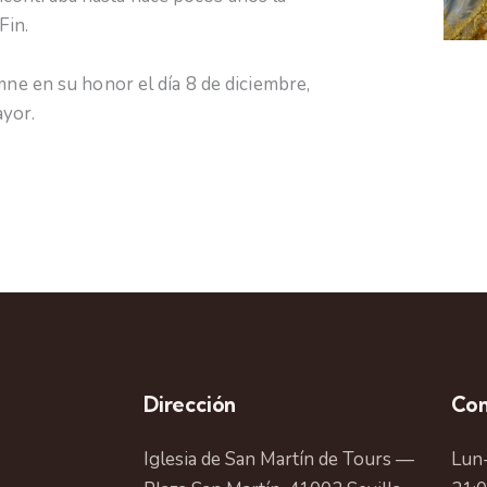
Fin.
e en su honor el día 8 de diciembre,
ayor.
Dirección
Con
Iglesia de San Martín de Tours —
Lun-