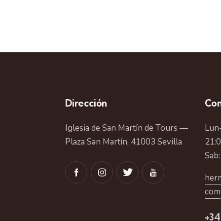
Dirección
Con
Iglesia de San Martín de Tours —
Lun-
Plaza San Martín, 41003 Sevilla
21:
Sab:
herm
com
+34