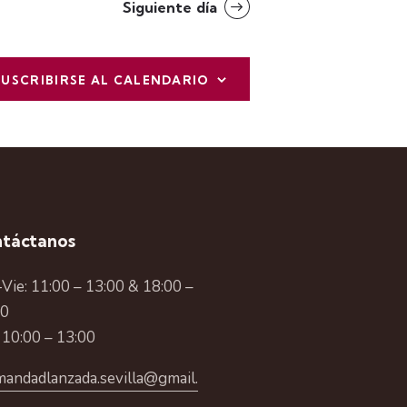
t
Siguiente día
o
SUSCRIBIRSE AL CALENDARIO
táctanos
Vie: 11:00 – 13:00 & 18:00 –
00
 10:00 – 13:00
andadlanzada.sevilla@gmail.