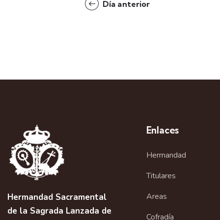
d
Día anterior
o
a
s
p
y
a
r
v
a
l
i
a
s
p
Enlaces
a
t
l
Hermandad
a
a
b
Titulares
r
s
a
Areas
Hermandad Sacramental
c
de la Sagrada Lanzada de
Cofradía