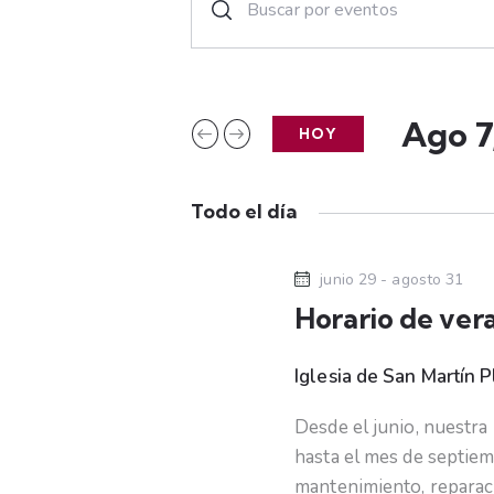
n
a
t
r
v
o
Ago 7
HOY
e
d
S
u
e
g
c
Todo el día
l
e
a
e
l
junio 29
-
agosto 31
c
a
c
Horario de ver
c
p
i
a
i
o
Iglesia de San Martín
P
l
n
a
ó
Desde el junio, nuestr
a
b
hasta el mes de septiem
l
r
mantenimiento, reparaci