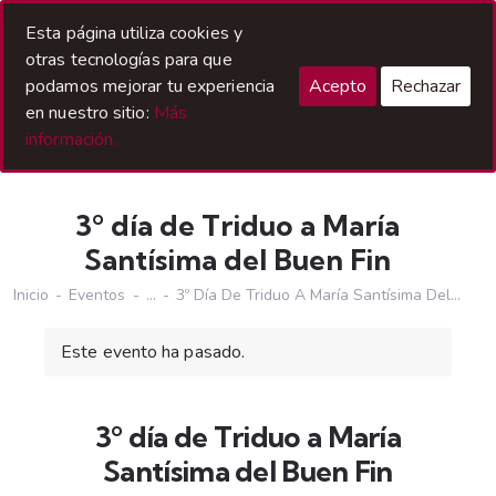
Acceso Hermanos
Esta página utiliza cookies y
otras tecnologías para que
podamos mejorar tu experiencia
Acepto
Rechazar
en nuestro sitio:
Más
información.
3º día de Triduo a María
Santísima del Buen Fin
Inicio
Eventos
...
3º Día De Triduo A María Santísima Del...
Este evento ha pasado.
3º día de Triduo a María
Santísima del Buen Fin