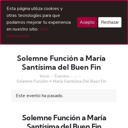
Acceso Hermanos
Esta página utiliza cookies y
otras tecnologías para que
podamos mejorar tu experiencia
Acepto
Rechazar
en nuestro sitio:
Más
información.
Solemne Función a María
Santísima del Buen Fin
Inicio
Eventos
...
Solemne Función A María Santísima Del Buen Fin
Este evento ha pasado.
Solemne Función a María
Santísima del Buen Fin