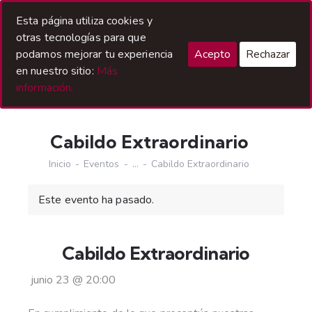
Acceso Hermanos
Esta página utiliza cookies y
otras tecnologías para que
podamos mejorar tu experiencia
Acepto
Rechazar
en nuestro sitio:
Más
información.
Cabildo Extraordinario
Inicio
Eventos
...
Cabildo Extraordinario
Este evento ha pasado.
Cabildo Extraordinario
junio 23
@
20:00