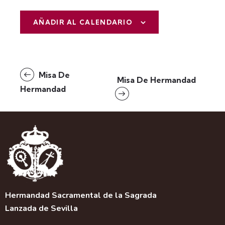
AÑADIR AL CALENDARIO
N
Misa De
Misa De Hermandad
a
Hermandad
v
e
g
a
c
i
ó
n
d
Hermandad Sacramental de la Sagrada
e
Lanzada de Sevilla
l