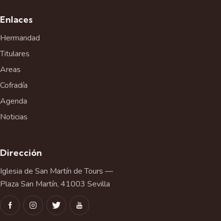
E
v
Enlaces
e
Hermandad
n
t
Titulares
o
Areas
Cofradía
Agenda
Noticias
Dirección
Iglesia de San Martín de Tours —
Plaza San Martín, 41003 Sevilla