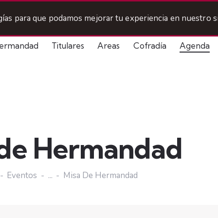
ogías para que podamos mejorar tu experiencia en nuestro si
ermandad
Titulares
Areas
Cofradía
Agenda
 de Hermandad
Eventos
...
Misa De Hermandad