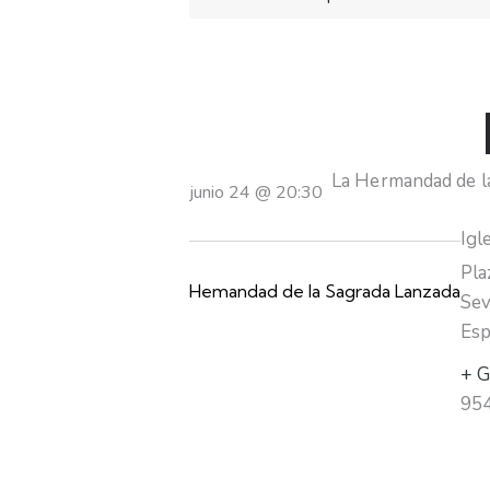
La Hermandad de l
junio 24
@
20:30
Igl
Pla
Hemandad de la Sagrada Lanzada
Sev
Esp
+ G
95