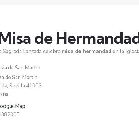
Misa de Hermanda
a Sagrada Lanzada celebra
misa de hermandad
en la Igles
esia de San Martín
za de San Martín
illa
,
Sevilla
41003
aña
oogle Map
4382005