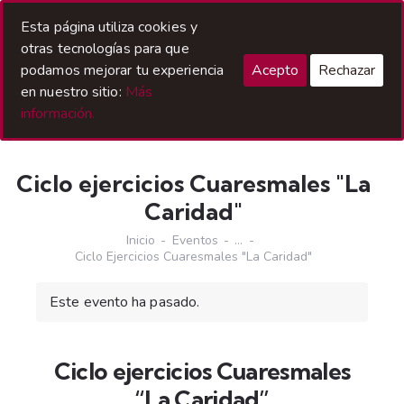
Acceso Hermanos
Esta página utiliza cookies y
otras tecnologías para que
podamos mejorar tu experiencia
Acepto
Rechazar
en nuestro sitio:
Más
información.
Ciclo ejercicios Cuaresmales "La
Caridad"
Inicio
Eventos
...
Ciclo Ejercicios Cuaresmales "La Caridad"
Este evento ha pasado.
Ciclo ejercicios Cuaresmales
“La Caridad”