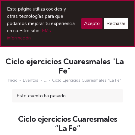
Acceso Hermanos
Esta página utiliza cookies y
otras tecnologías para que
podamos mejorar tu experiencia
Acepto
Rechazar
en nuestro sitio:
Más
información.
Ciclo ejercicios Cuaresmales "La
Fe"
Inicio
Eventos
...
Ciclo Ejercicios Cuaresmales "La Fe"
Este evento ha pasado.
Ciclo ejercicios Cuaresmales
“La Fe”