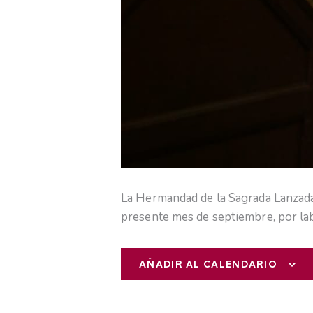
La Hermandad de la Sagrada Lanzada 
presente mes de septiembre, por la
AÑADIR AL CALENDARIO