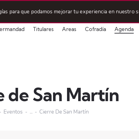
ogías para que podamos mejorar tu experiencia en nuestro si
ermandad
Titulares
Areas
Cofradía
Agenda
e de San Martín
Eventos
...
Cierre De San Martín