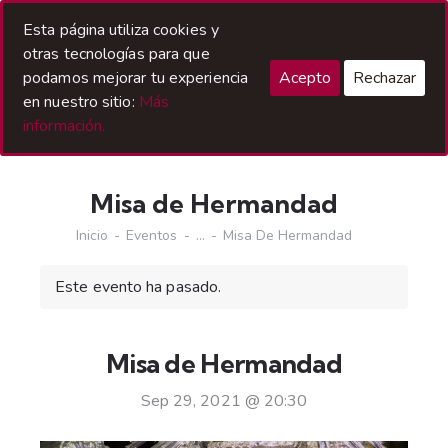
Acceso Hermanos
Esta página utiliza cookies y
otras tecnologías para que
podamos mejorar tu experiencia
Acepto
Rechazar
en nuestro sitio:
Más
información.
Misa de Hermandad
Inicio
Eventos
...
Misa De Hermandad
Este evento ha pasado.
Misa de Hermandad
Sep 29, 2021 @ 20:30