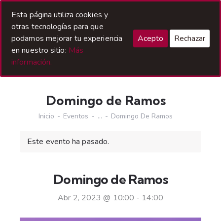
Acceso Hermanos
Esta página utiliza cookies y
otras tecnologías para que
podamos mejorar tu experiencia
Acepto
Rechazar
en nuestro sitio:
Más
información.
Domingo de Ramos
Inicio
Eventos
...
Domingo De Ramos
Este evento ha pasado.
Domingo de Ramos
Abr 2, 2023 @ 10:00
-
14:00