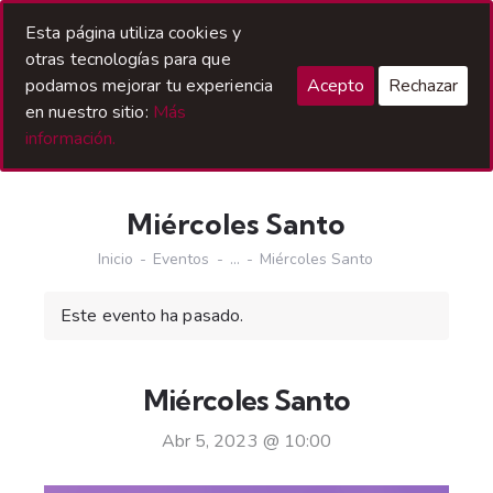
Acceso Hermanos
Esta página utiliza cookies y
otras tecnologías para que
podamos mejorar tu experiencia
Acepto
Rechazar
en nuestro sitio:
Más
información.
Miércoles Santo
Inicio
Eventos
...
Miércoles Santo
Este evento ha pasado.
Miércoles Santo
Abr 5, 2023 @ 10:00